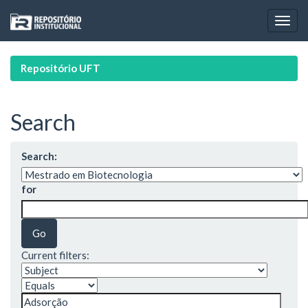
Skip
navigation
Repositório UFT
Search
Search:
for
Current filters: