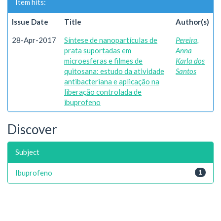
Item hits:
Issue Date
Title
Author(s)
28-Apr-2017
Síntese de nanopartículas de
Pereira,
prata suportadas em
Anna
microesferas e filmes de
Karla dos
quitosana: estudo da atividade
Santos
antibacteriana e aplicação na
liberação controlada de
ibuprofeno
Discover
Subject
Ibuprofeno
1