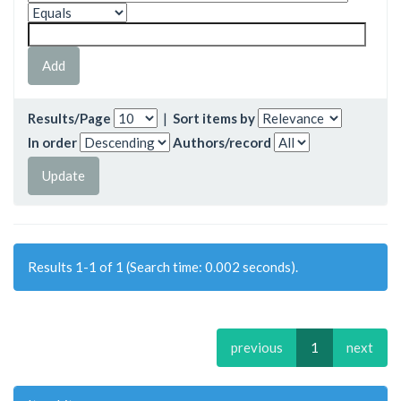
Results/Page
|
Sort items by
In order
Authors/record
Results 1-1 of 1 (Search time: 0.002 seconds).
previous
1
next