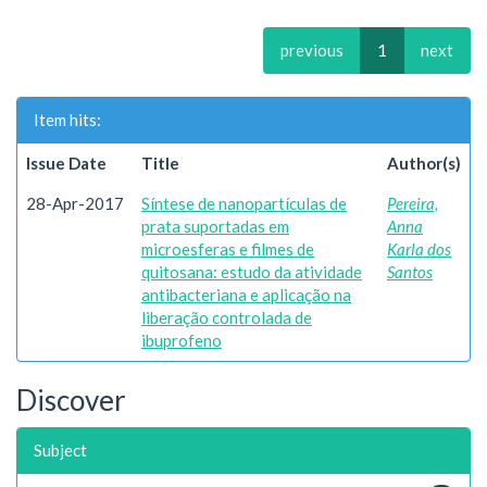
previous
1
next
Item hits:
Issue Date
Title
Author(s)
28-Apr-2017
Síntese de nanopartículas de
Pereira,
prata suportadas em
Anna
microesferas e filmes de
Karla dos
quitosana: estudo da atividade
Santos
antibacteriana e aplicação na
liberação controlada de
ibuprofeno
Discover
Subject