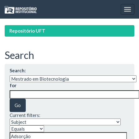
Skip
navigation
Repositório UFT
Search
Search:
for
Current filters: