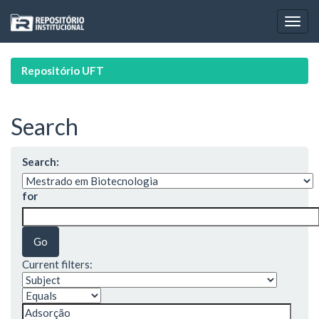
Skip
navigation
Repositório UFT
Search
Search:
for
Current filters: