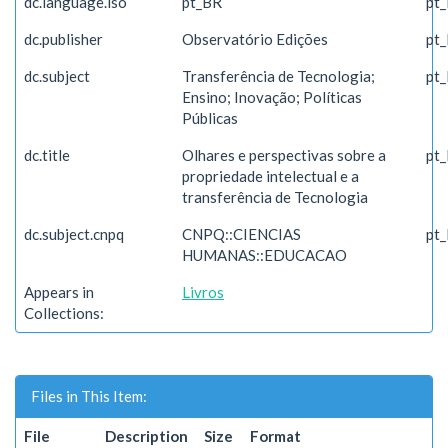
dc.language.iso
pt_BR
pt
dc.publisher
Observatório Edições
pt
dc.subject
Transferência de Tecnologia;
pt
Ensino; Inovação; Políticas
Públicas
dc.title
Olhares e perspectivas sobre a
pt
propriedade intelectual e a
transferência de Tecnologia
dc.subject.cnpq
CNPQ::CIENCIAS
pt
HUMANAS::EDUCACAO
Appears in
Livros
Collections:
Files in This Item:
File
Description
Size
Format