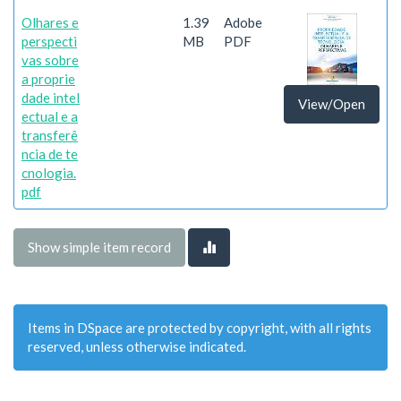
Olhares e
1.39
Adobe
perspecti
MB
PDF
vas sobre
a proprie
dade intel
View/Open
ectual e a
transferê
ncia de te
cnologia.
pdf
Show simple item record
Items in DSpace are protected by copyright, with all rights
reserved, unless otherwise indicated.