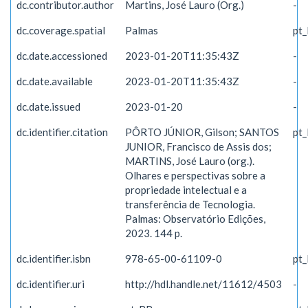
dc.contributor.author
Martins, José Lauro (Org.)
-
dc.coverage.spatial
Palmas
pt
dc.date.accessioned
2023-01-20T11:35:43Z
-
dc.date.available
2023-01-20T11:35:43Z
-
dc.date.issued
2023-01-20
-
dc.identifier.citation
PÔRTO JÚNIOR, Gilson; SANTOS
pt
JUNIOR, Francisco de Assis dos;
MARTINS, José Lauro (org.).
Olhares e perspectivas sobre a
propriedade intelectual e a
transferência de Tecnologia.
Palmas: Observatório Edições,
2023. 144 p.
dc.identifier.isbn
978-65-00-61109-0
pt
dc.identifier.uri
http://hdl.handle.net/11612/4503
-