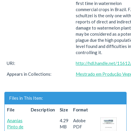
first time in watermelon
commercial crops in Brazil. F.
schultzei is the only one wit
reports of direct and indirec
damage to watermelon plant
may be considered as a poten
plague due the high populat
level found and difficulties i
controlling it.
URI:
http://hdl.handle.net/1161
Appears in Collections:
Mestrado em Produção Vege
Files in This Item:
File
Description
Size
Format
Ananias
4.29
Adobe
Pinto de
MB
PDF