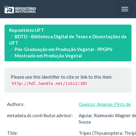
Skip
navigation
Repositório UFT
BDTD - Biblioteca Digital de Teses e Dissertações da
UFT
Pós-Graduação em Produção Vegetal - PPGPV
Mestrado em Produção Vegetal
Please use this identifier to cite or link to this item:
http://hdl.handle.net/11612/385
Authors:
Queiroz, Ananias Pinto de
metadata.dc.contributor.advisor:
Aguiar, Raimundo Wagner d
Souza
Title:
Tripes (Thysanoptera: Thrip