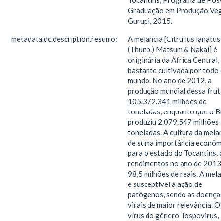
Tocantins, Programa de Pós
Graduação em Produção Veg
Gurupi, 2015.
metadata.dc.description.resumo:
A melancia [Citrullus lanatus
(Thunb.) Matsum & Nakai] é
originária da África Central,
bastante cultivada por todo
mundo. No ano de 2012, a
produção mundial dessa frut
105.372.341 milhões de
toneladas, enquanto que o Br
produziu 2.079.547 milhões
toneladas. A cultura da mela
de suma importância econôm
para o estado do Tocantins,
rendimentos no ano de 2013
98,5 milhões de reais. A mel
é susceptível à ação de
patógenos, sendo as doença
virais de maior relevância. O
vírus do gênero Tospovirus,