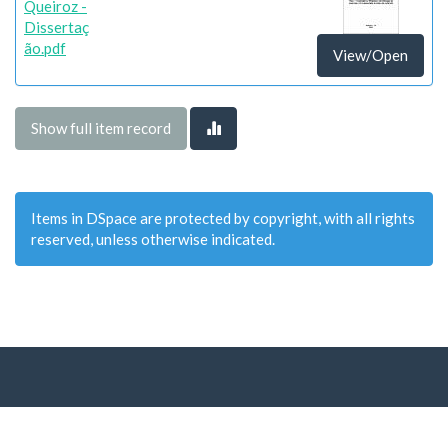
Queiroz -
Dissertaç
ão.pdf
View/Open
Show full item record
Items in DSpace are protected by copyright, with all rights
reserved, unless otherwise indicated.