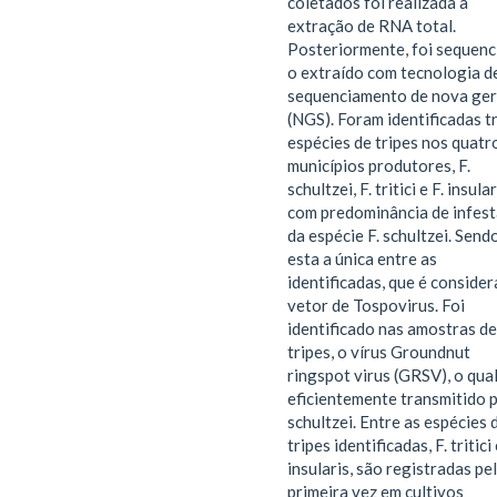
coletados foi realizada a
extração de RNA total.
Posteriormente, foi sequenc
o extraído com tecnologia d
sequenciamento de nova ge
(NGS). Foram identificadas t
espécies de tripes nos quatr
municípios produtores, F.
schultzei, F. tritici e F. insular
com predominância de infes
da espécie F. schultzei. Send
esta a única entre as
identificadas, que é conside
vetor de Tospovirus. Foi
identificado nas amostras de
tripes, o vírus Groundnut
ringspot virus (GRSV), o qual
eficientemente transmitido p
schultzei. Entre as espécies 
tripes identificadas, F. tritici 
insularis, são registradas pe
primeira vez em cultivos