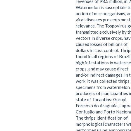
revenues of 98.5 million, in 
Watermelon is susceptible t
action of microorganisms, a
viral diseases presents most
relevance. The Tospovirus g
transmitted exclusively by t
vectors in diverse crops, ha
caused losses of billions of
dollars in cost control. Thrip
found in all regions of Brazil
high infestations in waterm
crops, and may cause direct
and/or indirect damages. In t
work, it was collected thrips
specimens from watermelon
producers of municipalities i
state of Tocantins: Gurupi,
Formoso do Araguaia, Lagoa
Confusão and Porto Naciona
The thrips identification of
morphological characters w
performed using appropriat