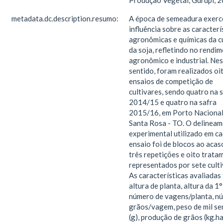
Produção Vegetal, Gurupi, 2
metadata.dc.description.resumo:
A época de semeadura exerc
influência sobre as caracterí
agronômicas e químicas da c
da soja, refletindo no rendi
agronômico e industrial. Ne
sentido, foram realizados oi
ensaios de competição de
cultivares, sendo quatro na 
2014/15 e quatro na safra
2015/16, em Porto Nacional
Santa Rosa - TO. O delinea
experimental utilizado em c
ensaio foi de blocos ao aca
três repetições e oito trata
representados por sete culti
As características avaliadas
altura de planta, altura da 1
número de vagens/planta, n
grãos/vagem, peso de mil s
(g), produção de grãos (kg.ha