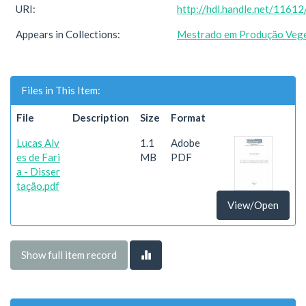
URI:
http://hdl.handle.net/1161
Appears in Collections:
Mestrado em Produção Vege
Files in This Item:
File
Description
Size
Format
Lucas Alv
1.1
Adobe
es de Fari
MB
PDF
a - Disser
tação.pdf
View/Open
Show full item record