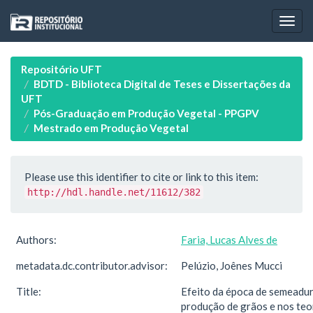
Skip
navigation
Repositório UFT
BDTD - Biblioteca Digital de Teses e Dissertações da
UFT
Pós-Graduação em Produção Vegetal - PPGPV
Mestrado em Produção Vegetal
Please use this identifier to cite or link to this item:
http://hdl.handle.net/11612/382
Authors:
Faria, Lucas Alves de
metadata.dc.contributor.advisor:
Pelúzio, Joênes Mucci
Title:
Efeito da época de semeadur
produção de grãos e nos teo