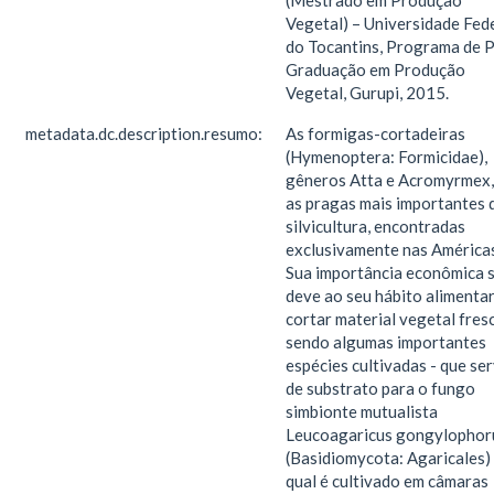
(Mestrado em Produção
Vegetal) – Universidade Fed
do Tocantins, Programa de 
Graduação em Produção
Vegetal, Gurupi, 2015.
metadata.dc.description.resumo:
As formigas-cortadeiras
(Hymenoptera: Formicidae),
gêneros Atta e Acromyrmex,
as pragas mais importantes 
silvicultura, encontradas
exclusivamente nas Américas
Sua importância econômica 
deve ao seu hábito alimentar
cortar material vegetal fres
sendo algumas importantes
espécies cultivadas - que se
de substrato para o fungo
simbionte mutualista
Leucoagaricus gongylophor
(Basidiomycota: Agaricales)
qual é cultivado em câmaras