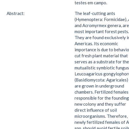
testes em campo.
Abstract:
The leaf-cutting ants
(Hymenoptera: Formicidae), 
and Acromyrmex genera, are
most important forest pests.
They are found exclusively i
Americas. Its economic
importance is due to behavio
cut fresh plant material that
serves as a substrate for the
mutualistic symbiotic fungus
Leucoagaricus gongylophor
(Basidiomycota: Agaricales)
are grown in underground
chambers. Fertilized females
responsible for the founding
new colony and they suffer
direct influence of soil
microorganisms. Therefore,
newly fertilized females of 
spp. should avoid fertile soil