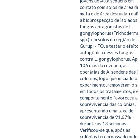
jovens de Atta sexdens em
contato com solos de área d
mata e de área desnuda, real
a bioprospecção de isolados
fungos antagonistas de L.
gongylophorus (Trichoderm
spp.), em solos da região de
Gurupi - TO, e testar o efeit
antagônico desses fungos
contra L. gongylophorus. Ap
106 dias da revoada, as
operárias de A. sexdens das
colônias, logo que iniciado o
experimento, removeram o s
em todos os tratamentos, e 
comportamento favoreceu a
sobrevivência das colônias,
apresentando uma taxa de
sobrevivência de 91,67%
durante as 13 semanas.
Verificou-se que, após as
colônias terem passado pelo