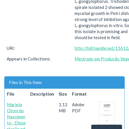
L. gongylophorus. Trichode
spirale isolated 2 showed sl
mycelial growth in Petri dish
strong level of inhibition ag
L. gongylophorus in vitro. So
this isolate is promising and
should be tested in field.
URI:
http://hdl.handle.net/1161
Appears in Collections:
Mestrado em Produção Vege
Files in This Item:
File
Description
Size
Format
Mariela
1.12
Adobe
Otoni do
MB
PDF
Nascimen
to - Disse
rtação.pd