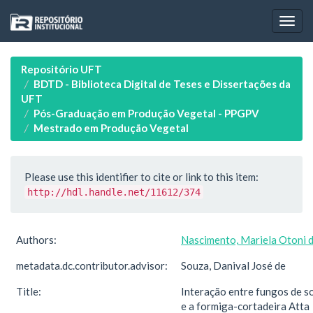
Skip
navigation
Repositório UFT
BDTD - Biblioteca Digital de Teses e Dissertações da
UFT
Pós-Graduação em Produção Vegetal - PPGPV
Mestrado em Produção Vegetal
Please use this identifier to cite or link to this item:
http://hdl.handle.net/11612/374
Authors:
Nascimento, Mariela Otoni 
metadata.dc.contributor.advisor:
Souza, Danival José de
Title:
Interação entre fungos de s
e a formiga-cortadeira Atta