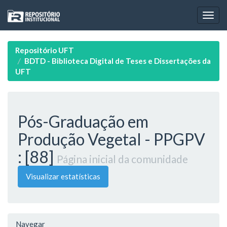
Skip
navigation
Repositório UFT
BDTD - Biblioteca Digital de Teses e Dissertações da
UFT
Pós-Graduação em
Produção Vegetal - PPGPV
: [88]
Página inicial da comunidade
Visualizar estatísticas
Navegar