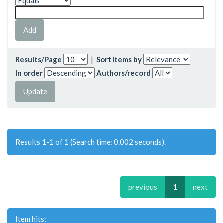
Results/Page
|
Sort items by
In order
Authors/record
Results 1-1 of 1 (Search time: 0.002 seconds).
previous
1
next
Item hits: