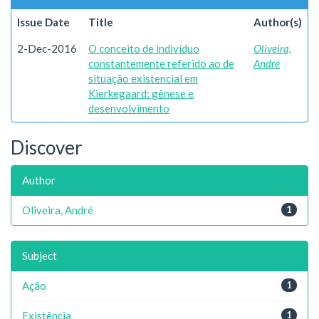
Issue Date
Title
Author(s)
2-Dec-2016
O conceito de indivíduo
Oliveira,
constantemente referido ao de
André
situação existencial em
Kierkegaard: gênese e
desenvolvimento
Discover
Author
Oliveira, André
1
Subject
Ação
1
Existência
1