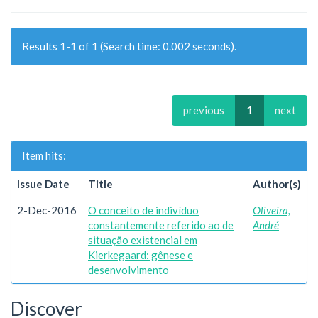
Results 1-1 of 1 (Search time: 0.002 seconds).
previous
1
next
Item hits:
Issue Date
Title
Author(s)
2-Dec-2016
O conceito de indivíduo
Oliveira,
constantemente referido ao de
André
situação existencial em
Kierkegaard: gênese e
desenvolvimento
Discover