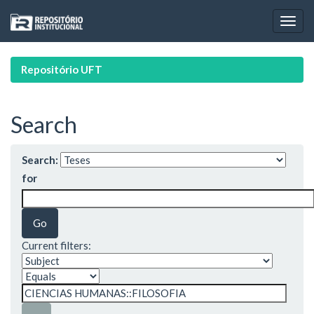
Skip
navigation
Repositório UFT
Search
Search:
for
Current filters: