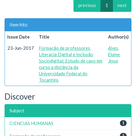
previous
1
next
Item hits:
Issue Date
Title
Author(s)
23-Jun-2017
Formação de professores,
Alves,
Literacia Digital e Inclusão
Elaine
Sociodigital: Estudo de caso em
Jesus
curso a distância da
Universidade Federal do
Tocantins
Discover
Subject
CIENCIAS HUMANAS
1
Formação de professores
1