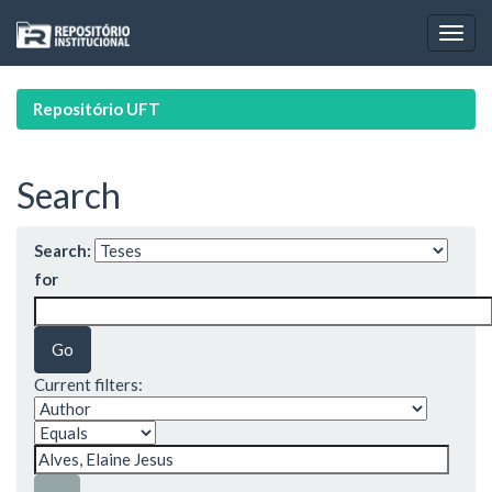
Skip
navigation
Repositório UFT
Search
Search:
for
Current filters: