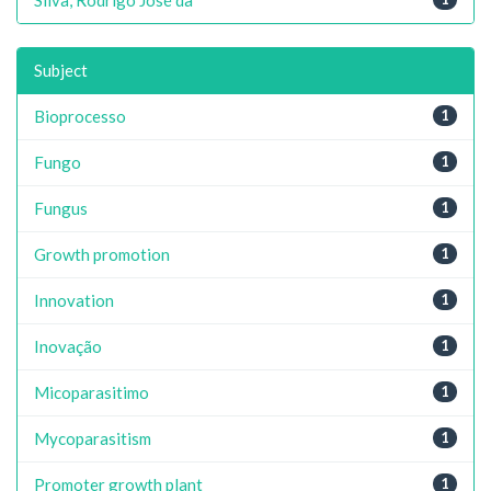
Subject
Bioprocesso
1
Fungo
1
Fungus
1
Growth promotion
1
Innovation
1
Inovação
1
Micoparasitimo
1
Mycoparasitism
1
Promoter growth plant
1