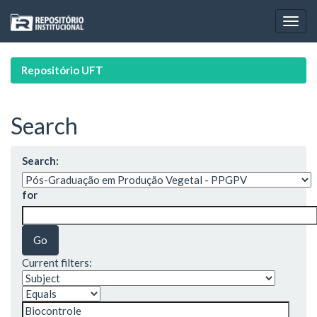
Skip
navigation
Repositório UFT
Search
Search:
for
Current filters: