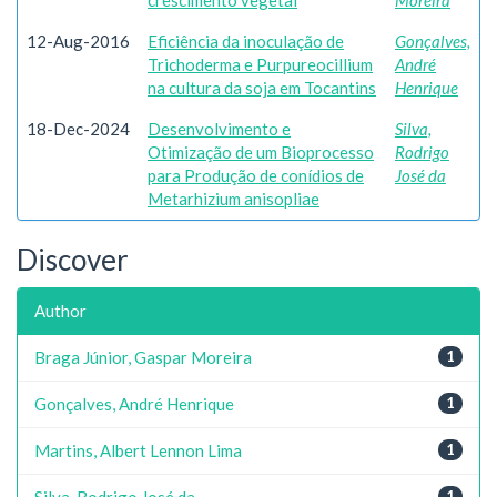
crescimento vegetal
Moreira
12-Aug-2016
Eficiência da inoculação de
Gonçalves,
Trichoderma e Purpureocillium
André
na cultura da soja em Tocantins
Henrique
18-Dec-2024
Desenvolvimento e
Silva,
Otimização de um Bioprocesso
Rodrigo
para Produção de conídios de
José da
Metarhizium anisopliae
Discover
Author
Braga Júnior, Gaspar Moreira
1
Gonçalves, André Henrique
1
Martins, Albert Lennon Lima
1
Silva, Rodrigo José da
1