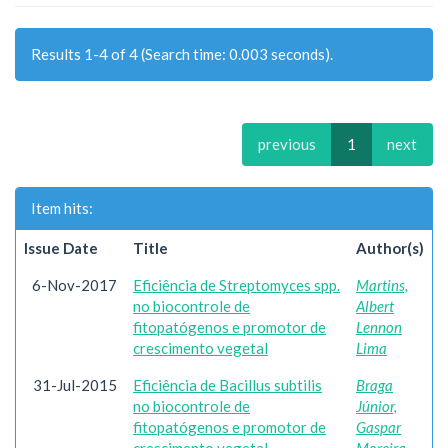
Results 1-4 of 4 (Search time: 0.003 seconds).
previous
1
next
Item hits:
Issue Date
Title
Author(s)
6-Nov-2017
Eficiência de Streptomyces spp.
Martins,
no biocontrole de
Albert
fitopatógenos e promotor de
Lennon
crescimento vegetal
Lima
31-Jul-2015
Eficiência de Bacillus subtilis
Braga
no biocontrole de
Júnior,
fitopatógenos e promotor de
Gaspar