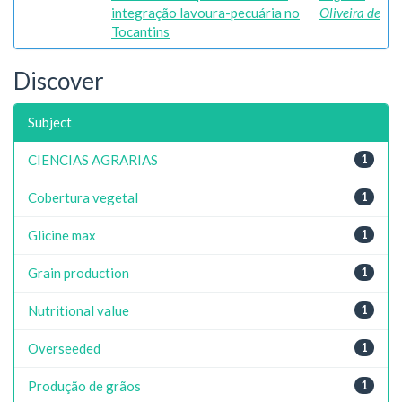
integração lavoura-pecuária no
Oliveira de
Tocantins
Discover
Subject
CIENCIAS AGRARIAS
1
Cobertura vegetal
1
Glicine max
1
Grain production
1
Nutritional value
1
Overseeded
1
Produção de grãos
1