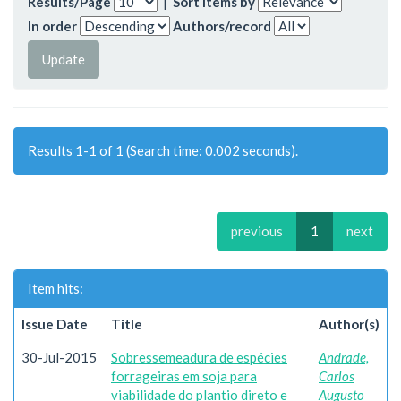
Results/Page
|
Sort items by
In order
Authors/record
Results 1-1 of 1 (Search time: 0.002 seconds).
previous
1
next
Item hits:
Issue Date
Title
Author(s)
30-Jul-2015
Sobressemeadura de espécies
Andrade,
forrageiras em soja para
Carlos
viabilidade do plantio direto e
Augusto