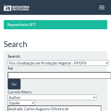
Skip
navigation
Repositório UFT
Search
Search:
for
Current filters: