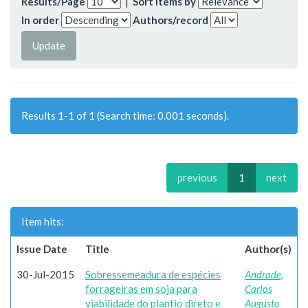
Results/Page
|
Sort items by
In order
Authors/record
Results 1-1 of 1 (Search time: 0.001 seconds).
previous
1
next
Item hits:
Issue Date
Title
Author(s)
30-Jul-2015
Sobressemeadura de espécies
Andrade,
forrageiras em soja para
Carlos
viabilidade do plantio direto e
Augusto