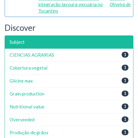
integração lavoura-pecuária no
Oliveira de
Tocantins
Discover
Subject
CIENCIAS AGRARIAS
1
Cobertura vegetal
1
Glicine max
1
Grain production
1
Nutritional value
1
Overseeded
1
Produção de grãos
1