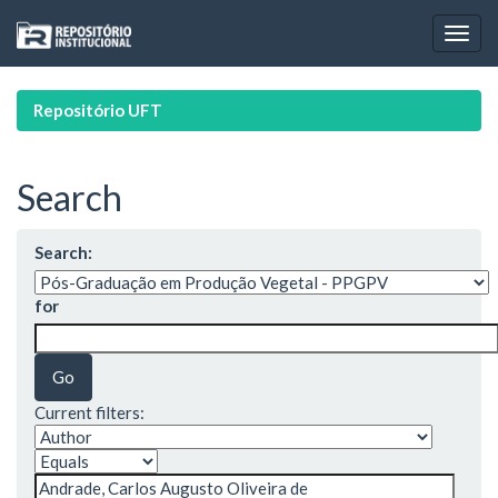
Skip
navigation
Repositório UFT
Search
Search:
for
Current filters: