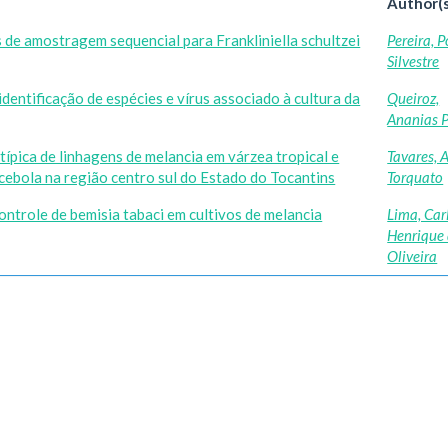
Author(s
 de amostragem sequencial para Frankliniella schultzei
Pereira, 
Silvestre
identificação de espécies e vírus associado à cultura da
Queiroz,
Ananias P
típica de linhagens de melancia em várzea tropical e
Tavares, A
 cebola na região centro sul do Estado do Tocantins
Torquato
ontrole de bemisia tabaci em cultivos de melancia
Lima, Car
Henrique
Oliveira