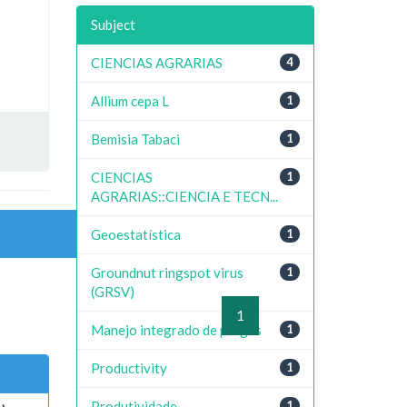
Subject
CIENCIAS AGRARIAS
4
Allium cepa L
1
Bemisia Tabaci
1
CIENCIAS
1
AGRARIAS::CIENCIA E TECN...
Geoestatística
1
Groundnut ringspot virus
1
(GRSV)
previous
1
next
Manejo integrado de pragas
1
Productivity
1
Produtividade
1