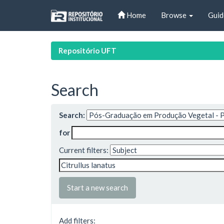
Skip
Home
Browse
Guid
navigation
Repositório UFT
Search
Search:
for
Current filters:
Start a new search
Add filters: