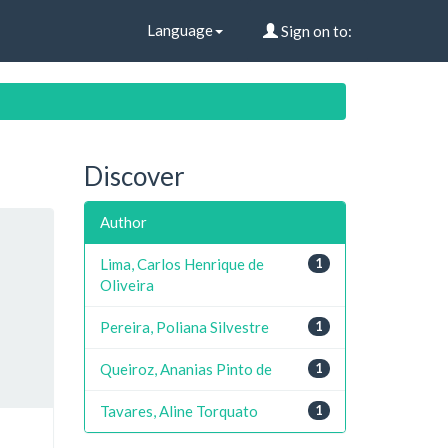
Language
Sign on to:
Discover
Author
Lima, Carlos Henrique de
1
Oliveira
Pereira, Poliana Silvestre
1
Queiroz, Ananias Pinto de
1
Tavares, Aline Torquato
1