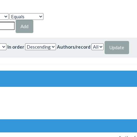
In order
Authors/record