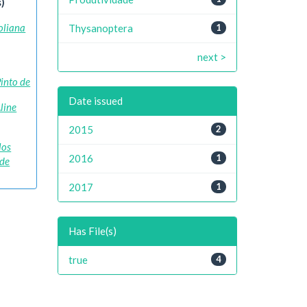
)
Poliana
Thysanoptera
1
next >
into de
Date issued
line
2015
2
los
2016
1
 de
2017
1
Has File(s)
true
4