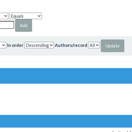
In order
Authors/record