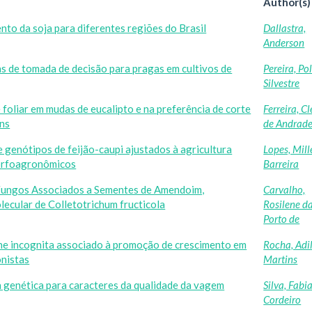
Author(s)
to da soja para diferentes regiões do Brasil
Dallastra,
Anderson
s de tomada de decisão para pragas em cultivos de
Pereira, Po
Silvestre
e foliar em mudas de eucalipto e na preferência de corte
Ferreira, C
ens
de Andrad
e genótipos de feijão-caupi ajustados à agricultura
Lopes, Mil
morfoagronômicos
Barreira
Fungos Associados a Sementes de Amendoim,
Carvalho,
ecular de Colletotrichum fructicola
Rosilene d
Porto de
ne incognita associado à promoção de crescimento em
Rocha, Adi
onistas
Martins
a genética para caracteres da qualidade da vagem
Silva, Fabi
Cordeiro