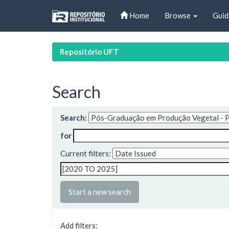
Skip
Home
Browse
Guid
navigation
Repositório UFT
Search
Search:
for
Current filters:
Start a new search
Add filters: