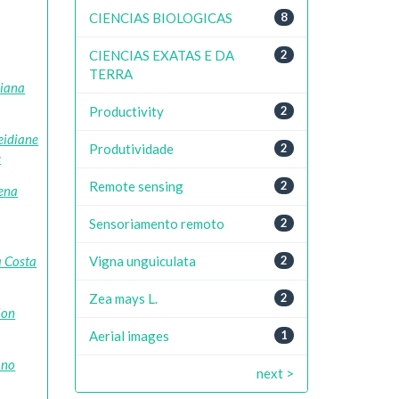
CIENCIAS BIOLOGICAS
8
CIENCIAS EXATAS E DA
2
TERRA
liana
Productivity
2
leidiane
Produtividade
2
e
Remote sensing
2
lena
Sensoriamento remoto
2
Vigna unguiculata
2
a Costa
Zea mays L.
2
lon
Aerial images
1
ano
next >