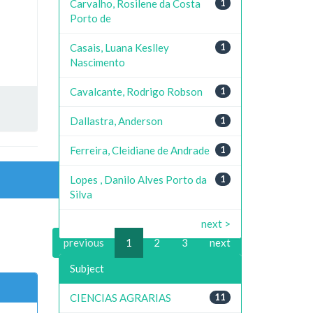
Carvalho, Rosilene da Costa
1
Porto de
Casais, Luana Keslley
1
Nascimento
Cavalcante, Rodrigo Robson
1
Dallastra, Anderson
1
Ferreira, Cleidiane de Andrade
1
Lopes , Danilo Alves Porto da
1
Silva
next >
previous
1
2
3
next
Subject
CIENCIAS AGRARIAS
11