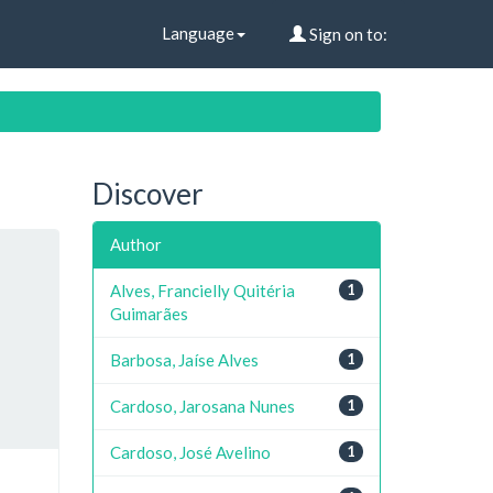
Language
Sign on to:
Discover
Author
Alves, Francielly Quitéria
1
Guimarães
Barbosa, Jaíse Alves
1
Cardoso, Jarosana Nunes
1
Cardoso, José Avelino
1