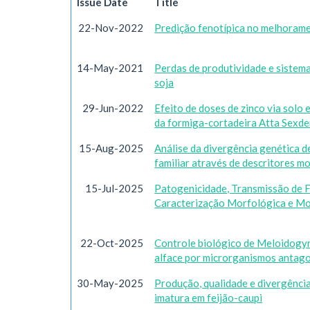
Issue Date
Title
22-Nov-2022
Predição fenotípica no melhoramen
14-May-2021
Perdas de produtividade e sistema
soja
29-Jun-2022
Efeito de doses de zinco via solo 
da formiga-cortadeira Atta Sexd
15-Aug-2025
Análise da divergência genética d
familiar através de descritores 
15-Jul-2025
Patogenicidade, Transmissão de 
Caracterização Morfológica e Mol
22-Oct-2025
Controle biológico de Meloidogy
alface por microrganismos antag
30-May-2025
Produção, qualidade e divergênci
imatura em feijão-caupi