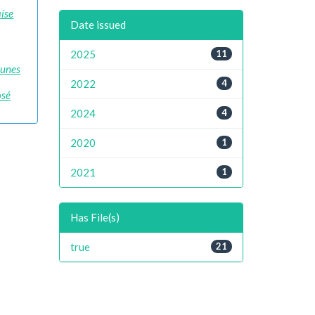
aíse
Date issued
2025
11
Nunes
2022
4
osé
2024
4
2020
1
2021
1
Has File(s)
true
21