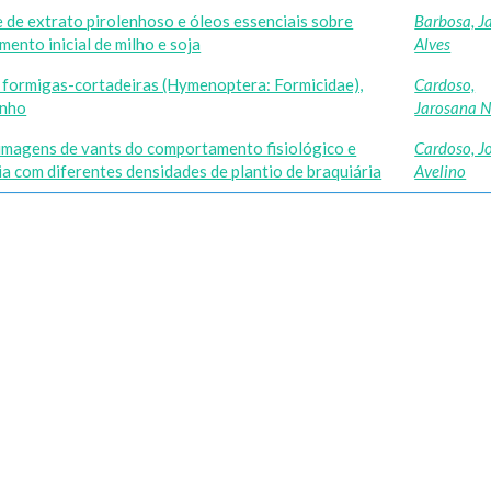
e de extrato pirolenhoso e óleos essenciais sobre
Barbosa, J
mento inicial de milho e soja
Alves
e formigas-cortadeiras (Hymenoptera: Formicidae),
Cardoso,
inho
Jarosana 
imagens de vants do comportamento fisiológico e
Cardoso, J
a com diferentes densidades de plantio de braquiária
Avelino