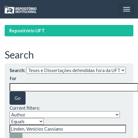
Skip
navigation
Repositório UFT
Search
Search:
for
Current filters: