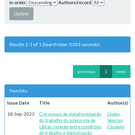
In order
Authors/record
Results 1-1 of 1 (Search time: 0.001 seconds).
previous
1
next
Item hits:
Issue Date
Title
Author(s)
18-Sep-2023
O processo de plataformização
Linden,
do trabalho do intérprete de
Venícios
Libras: relação entre condições
Cassiano
de trabalho e digitalização