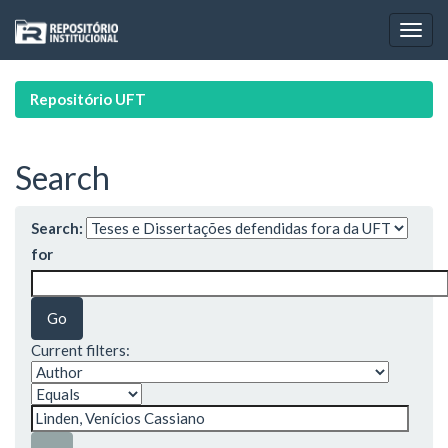
Skip
navigation
Repositório UFT
Search
Search:
for
Current filters: