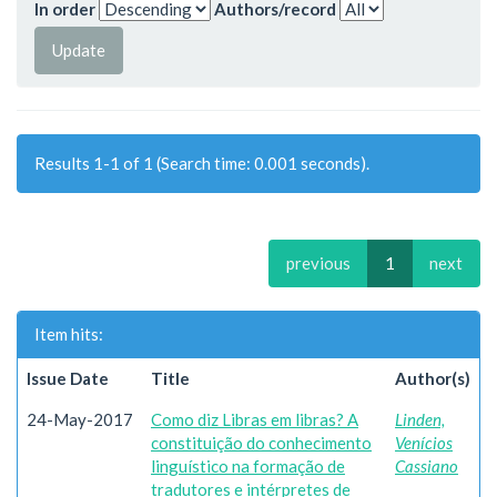
In order
Authors/record
Results 1-1 of 1 (Search time: 0.001 seconds).
previous
1
next
Item hits:
Issue Date
Title
Author(s)
24-May-2017
Como diz Libras em libras? A
Linden,
constituição do conhecimento
Venícios
linguístico na formação de
Cassiano
tradutores e intérpretes de