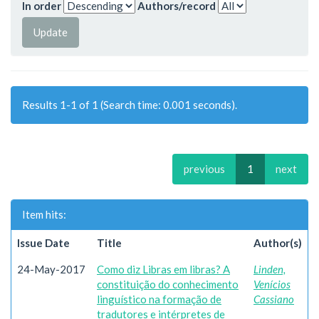
In order
Authors/record
Results 1-1 of 1 (Search time: 0.001 seconds).
previous
1
next
Item hits:
Issue Date
Title
Author(s)
24-May-2017
Como diz Libras em libras? A
Linden,
constituição do conhecimento
Venícios
linguístico na formação de
Cassiano
tradutores e intérpretes de