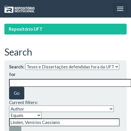
Skip
navigation
Repositório UFT
Search
Search:
for
Current filters: