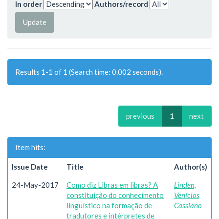
In order
Authors/record
Results 1-1 of 1 (Search time: 0.002 seconds).
previous
1
next
Item hits:
Issue Date
Title
Author(s)
24-May-2017
Como diz Libras em libras? A
Linden,
constituição do conhecimento
Venícios
linguístico na formação de
Cassiano
tradutores e intérpretes de