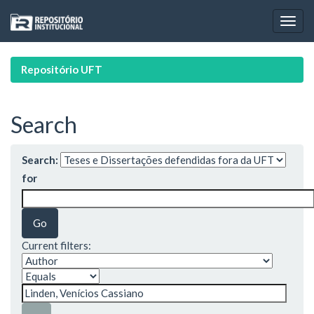
Skip
navigation
Repositório UFT
Search
Search:
for
Current filters: