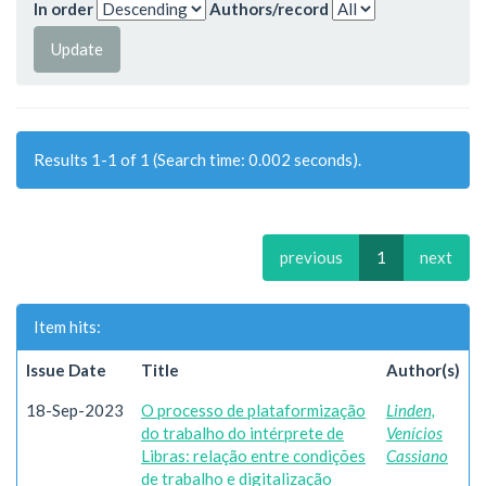
In order
Authors/record
Results 1-1 of 1 (Search time: 0.002 seconds).
previous
1
next
Item hits:
Issue Date
Title
Author(s)
18-Sep-2023
O processo de plataformização
Linden,
do trabalho do intérprete de
Venícios
Libras: relação entre condições
Cassiano
de trabalho e digitalização