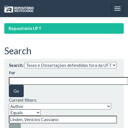
Skip
navigation
Repositório UFT
Search
Search:
for
Current filters: