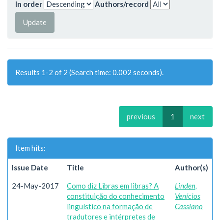
In order
Authors/record
Results 1-2 of 2 (Search time: 0.002 seconds).
previous
1
next
Item hits:
Issue Date
Title
Author(s)
24-May-2017
Como diz Libras em libras? A
Linden,
constituição do conhecimento
Venícios
linguístico na formação de
Cassiano
tradutores e intérpretes de