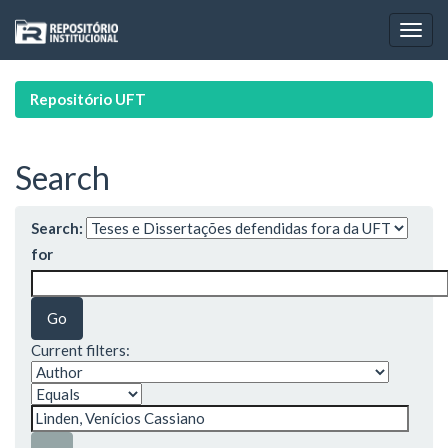
Skip
navigation
Repositório UFT
Search
Search:
for
Current filters: