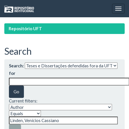
Skip
navigation
Repositório UFT
Search
Search:
for
Current filters: