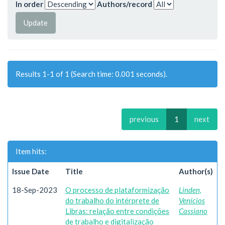
In order
Authors/record
Results 1-1 of 1 (Search time: 0.001 seconds).
previous
1
next
Item hits:
Issue Date
Title
Author(s)
18-Sep-2023
O processo de plataformização
Linden,
do trabalho do intérprete de
Venícios
Libras: relação entre condições
Cassiano
de trabalho e digitalização