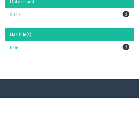
Date issued
2017
1
Has File(s)
true
1