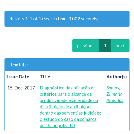
Results 1-1 of 1 (Search time: 0.002 seconds).
previous
1
next
Item hits:
Issue Date
Title
Author(s)
15-Dec-2017
Diagnóstico da aplicação de
Santos,
critérios para o alcance de
Zilmária
produtividade e celeridade na
Aires dos
distribuição de atribuições
dentro das serventias judiciais:
o estudo do caso da comarca
de Dianópolis-TO