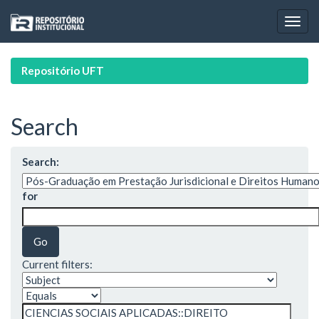
Skip
navigation
Repositório UFT
Search
Search:
for
Current filters: