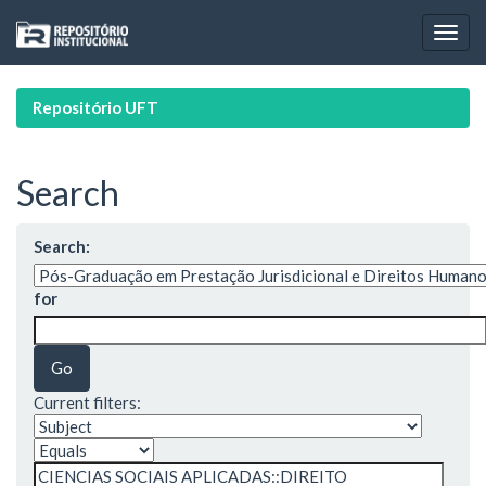
Skip
navigation
Repositório UFT
Search
Search:
for
Current filters: