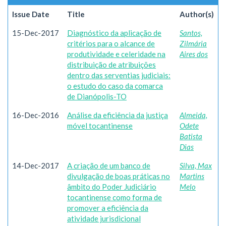
Issue Date
Title
Author(s)
15-Dec-2017
Diagnóstico da aplicação de
Santos,
critérios para o alcance de
Zilmária
produtividade e celeridade na
Aires dos
distribuição de atribuições
dentro das serventias judiciais:
o estudo do caso da comarca
de Dianópolis-TO
16-Dec-2016
Análise da eficiência da justiça
Almeida,
móvel tocantinense
Odete
Batista
Dias
14-Dec-2017
A criação de um banco de
Silva, Max
divulgação de boas práticas no
Martins
âmbito do Poder Judiciário
Melo
tocantinense como forma de
promover a eficiência da
atividade jurisdicional