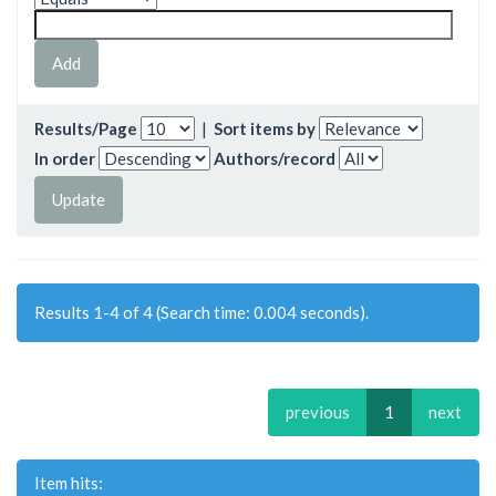
Results/Page
|
Sort items by
In order
Authors/record
Results 1-4 of 4 (Search time: 0.004 seconds).
previous
1
next
Item hits: