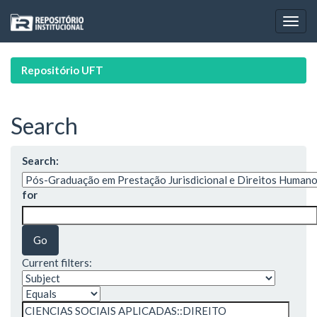
Skip
navigation
Repositório UFT
Search
Search:
for
Current filters: