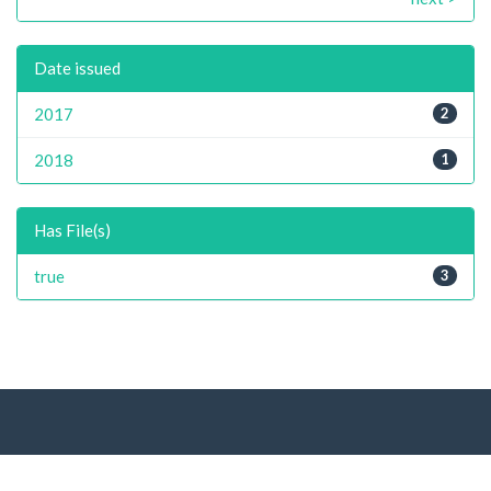
Date issued
2017
2
2018
1
Has File(s)
true
3