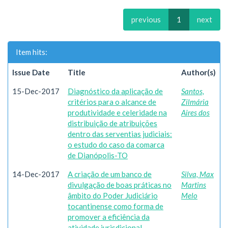
previous
1
next
Item hits:
Issue Date
Title
Author(s)
15-Dec-2017
Diagnóstico da aplicação de
Santos,
critérios para o alcance de
Zilmária
produtividade e celeridade na
Aires dos
distribuição de atribuições
dentro das serventias judiciais:
o estudo do caso da comarca
de Dianópolis-TO
14-Dec-2017
A criação de um banco de
Silva, Max
divulgação de boas práticas no
Martins
âmbito do Poder Judiciário
Melo
tocantinense como forma de
promover a eficiência da
atividade jurisdicional