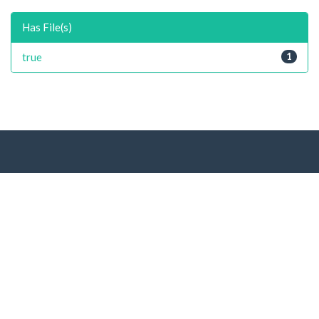
Has File(s)
true
1