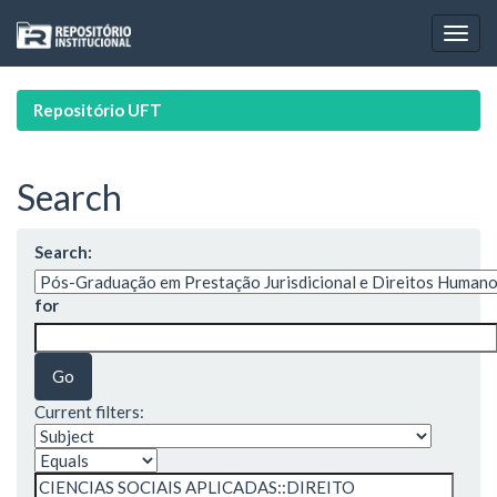
Skip
navigation
Repositório UFT
Search
Search:
for
Current filters: