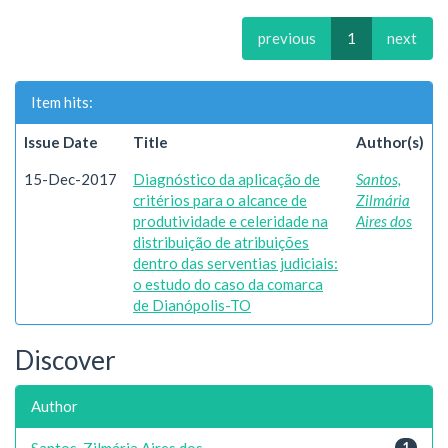
previous
1
next
Item hits:
Issue Date
Title
Author(s)
15-Dec-2017
Diagnóstico da aplicação de
Santos,
critérios para o alcance de
Zilmária
produtividade e celeridade na
Aires dos
distribuição de atribuições
dentro das serventias judiciais:
o estudo do caso da comarca
de Dianópolis-TO
Discover
Author
Santos, Zilmária Aires dos
1