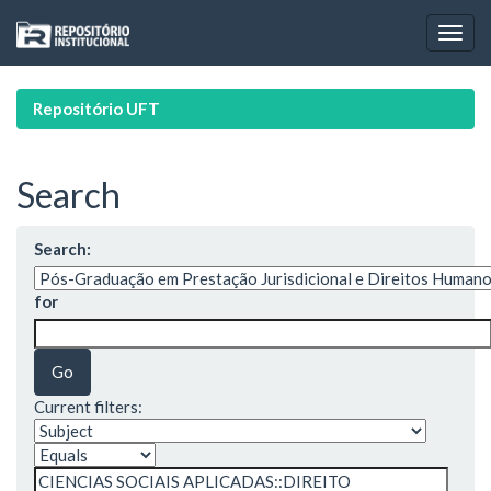
Skip
navigation
Repositório UFT
Search
Search:
for
Current filters: