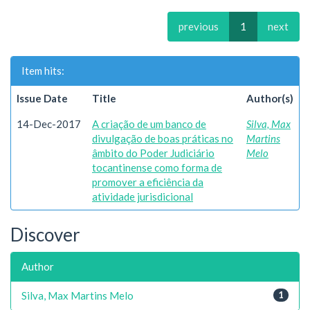
previous
1
next
Item hits:
Issue Date
Title
Author(s)
14-Dec-2017
A criação de um banco de
Silva, Max
divulgação de boas práticas no
Martins
âmbito do Poder Judiciário
Melo
tocantinense como forma de
promover a eficiência da
atividade jurisdicional
Discover
Author
Silva, Max Martins Melo
1