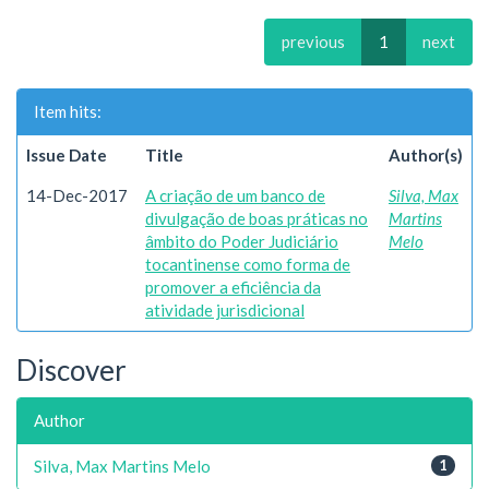
previous
1
next
Item hits:
Issue Date
Title
Author(s)
14-Dec-2017
A criação de um banco de
Silva, Max
divulgação de boas práticas no
Martins
âmbito do Poder Judiciário
Melo
tocantinense como forma de
promover a eficiência da
atividade jurisdicional
Discover
Author
Silva, Max Martins Melo
1