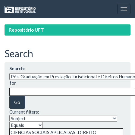
Skip
navigation
Repositório UFT
Search
Search:
for
Current filters: