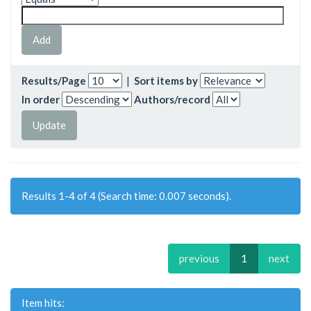
Results/Page
|
Sort items by
In order
Authors/record
Results 1-4 of 4 (Search time: 0.007 seconds).
previous
1
next
Item hits: