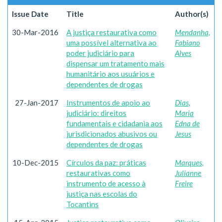
Issue Date
Title
Author(s)
30-Mar-2016
A justiça restaurativa como
Mendanha,
uma possível alternativa ao
Fabiano
poder judiciário para
Alves
dispensar um tratamento mais
humanitário aos usuários e
dependentes de drogas
27-Jan-2017
Instrumentos de apoio ao
Dias,
judiciário: direitos
Maria
fundamentais e cidadania aos
Edna de
jurisdicionados abusivos ou
Jesus
dependentes de drogas
10-Dec-2015
Círculos da paz: práticas
Marques,
restaurativas como
Julianne
instrumento de acesso à
Freire
justiça nas escolas do
Tocantins