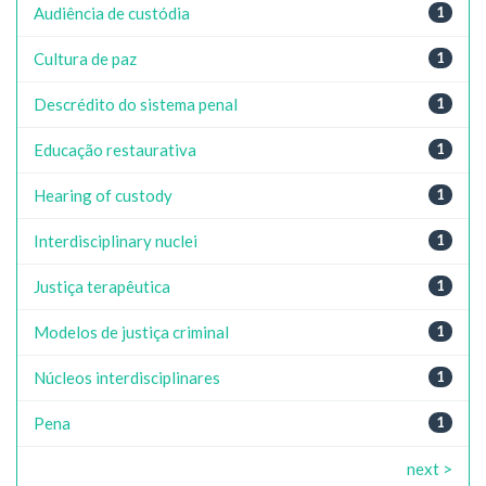
Audiência de custódia
1
Cultura de paz
1
Descrédito do sistema penal
1
Educação restaurativa
1
Hearing of custody
1
Interdisciplinary nuclei
1
Justiça terapêutica
1
Modelos de justiça criminal
1
Núcleos interdisciplinares
1
Pena
1
next >