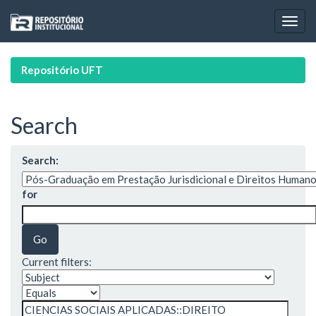
Skip
navigation
Repositório UFT
Search
Search:
for
Current filters: