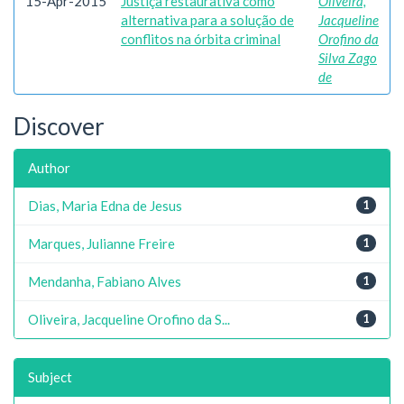
15-Apr-2015
Justiça restaurativa como
Oliveira,
alternativa para a solução de
Jacqueline
conflitos na órbita criminal
Orofino da
Silva Zago
de
Discover
Author
Dias, Maria Edna de Jesus
1
Marques, Julianne Freire
1
Mendanha, Fabiano Alves
1
Oliveira, Jacqueline Orofino da S...
1
Subject