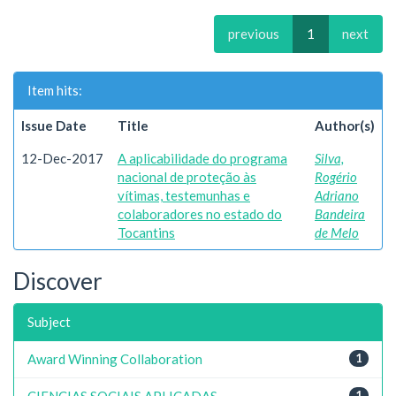
previous
1
next
Item hits:
Issue Date
Title
Author(s)
12-Dec-2017
A aplicabilidade do programa
Silva,
nacional de proteção às
Rogério
vítimas, testemunhas e
Adriano
colaboradores no estado do
Bandeira
Tocantins
de Melo
Discover
Subject
Award Winning Collaboration
1
CIENCIAS SOCIAIS APLICADAS
1