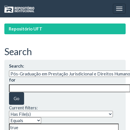
Skip
navigation
Repositório UFT
Search
Search:
for
Current filters: