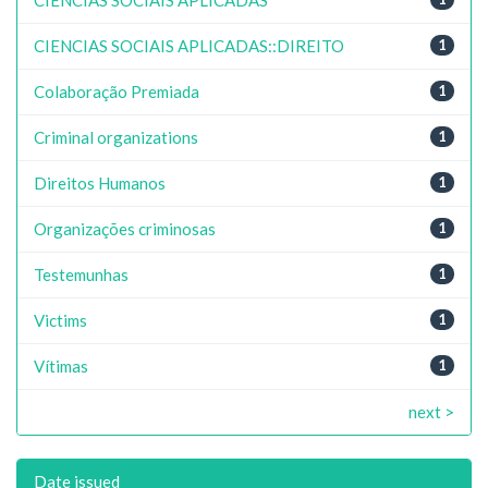
CIENCIAS SOCIAIS APLICADAS::DIREITO
1
Colaboração Premiada
1
Criminal organizations
1
Direitos Humanos
1
Organizações criminosas
1
Testemunhas
1
Victims
1
Vítimas
1
next >
Date issued