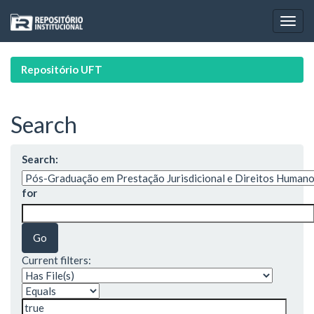
Skip
navigation
Repositório UFT
Search
Search:
for
Current filters: