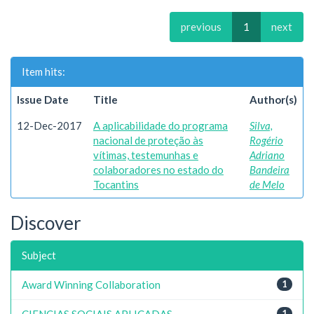
previous
1
next
Item hits:
Issue Date
Title
Author(s)
12-Dec-2017
A aplicabilidade do programa
Silva,
nacional de proteção às
Rogério
vítimas, testemunhas e
Adriano
colaboradores no estado do
Bandeira
Tocantins
de Melo
Discover
Subject
Award Winning Collaboration
1
CIENCIAS SOCIAIS APLICADAS
1