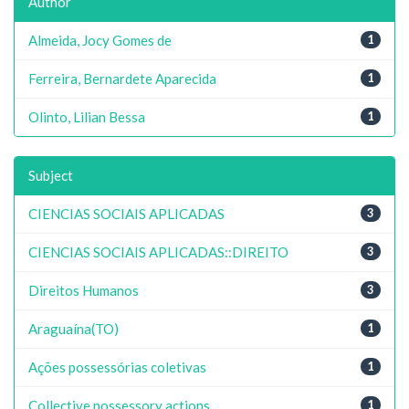
Author
Almeida, Jocy Gomes de
1
Ferreira, Bernardete Aparecida
1
Olinto, Lilian Bessa
1
Subject
CIENCIAS SOCIAIS APLICADAS
3
CIENCIAS SOCIAIS APLICADAS::DIREITO
3
Direitos Humanos
3
Araguaína(TO)
1
Ações possessórias coletivas
1
Collective possessory actions
1