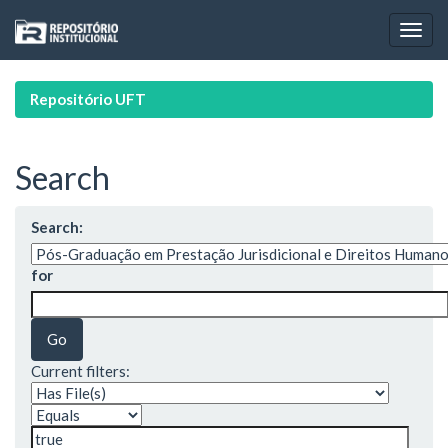
Skip
navigation
Repositório UFT
Search
Search:
for
Current filters: