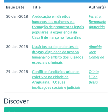
Issue Date
Title
Author(s)
30-Jan-2018
A educação em direitos
Ferreira,
humanos das mulheres e a
Bernardete
formação de promotoras legais
Aparecida
populares: a experiência da
Casa 8 de março no Tocantins
30-Jan-2018
Usuários ou dependentes de
Almeida,
drogas, dignidade da pessoa
Jocy
humana no âmbito dos juizados
Gomes de
especiais criminais
29-Jan-2018
Conflitos fundiários urbanos
Olinto,
coletivos na cidade de
Lilian
Araguaína, TO: suas
Bessa
implicações sociais e judiciais
Discover