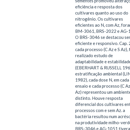
sementes promoveu alteraç
eficiência e resposta dos
cultivares quanto ao uso do
nitrogênio. Os cultivares
eficientes ao N, com Az, for
BM-3061, BRS-2022 e AG-
O BRS-3046 se destacou se
eficiente e responsivo. Cap. 
cada processo (C Az e S Az), 
realizado estudo de
adaptabilidade e estabilidad
(EBERHART & RUSSELL 196
estratificação ambiental (LIN
1982), cada dose N, em cada
ensaio e cada processo (C Az
Az) representou um ambient
distinto. Houve resposta
diferencial dos cultivares en
processos com e sem Az. a
bactéria resultou num acrés
na produtividade milho-verd
BRS-3046 e AG-1051 tiver