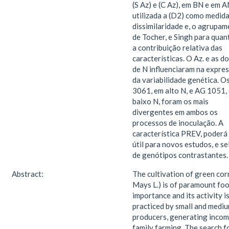
(S Az) e (C Az), em BN e em A
utilizada a (D2) como medida
dissimilaridade e, o agrupa
de Tocher, e Singh para quant
a contribuição relativa das
características. O Az. e as d
de N influenciaram na expre
da variabilidade genética. 
3061, em alto N, e AG 1051,
baixo N, foram os mais
divergentes em ambos os
processos de inoculação. A
característica PREV, poderá
útil para novos estudos, e s
de genótipos contrastantes.
Abstract:
The cultivation of green cor
Mays L.) is of paramount fo
importance and its activity i
practiced by small and medi
producers, generating incom
family farming. The search f