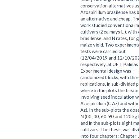
conservation alternatives u
Azospirillum brasilense has 
an alternative and cheap. Th
work studied conventional m
cultivars (Zea mays L.), with 
brasilense, and N rates, for 
maize yield. Two experiment
tests were carried out
(12/04/2019 and 12/10/20
respectively, at UFT, Palmas
Experimental design was
randomized blocks, with thr
replications, in sub-divided p
where in the plots the treat
involving seed inoculation w
Azospirillum (C Az) and witho
Az). In the sub-plots the dos
N (00, 30, 60, 90 and 120 kg
and in the sub-plots eight m
cultivars. The thesis was div
into four chapters: Chapter 