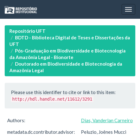
Skip
navigation
Repositório UFT
BDTD - Biblioteca Digital de Teses e Dissertações da
UFT
Pós-Graduação em Biodiversidade e Biotecnologia
da Amazônia Legal - Bionorte
Doutorado em Biodiversidade e Biotecnologia da
Amazônia Legal
Please use this identifier to cite or link to this item:
http://hdl.handle.net/11612/3291
Authors:
Dias, Vanderlan Carneiro
metadata.dc.contributor.advisor:
Peluzio, Joênes Mucci