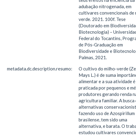
seus efeitos na eficiência da
adubação nitrogenada, em
cultivares convencionais de 
verde. 2021. 100f. Tese
(Doutorado em Biodiversida
Biotecnologia) – Universida
Federal do Tocantins, Prog
de Pós-Graduação em
Biodiversidade e Biotecnolo
Palmas, 2021.
metadata.dc.description.resumo:
O cultivo do milho-verde (Z
Mays L.) é de suma importân
alimentar e a sua atividade é
praticada por pequenos e mé
produtores gerando renda n
agricultura familiar. A busca
alternativas conservacionis
fazendo uso de Azospirillum
brasilense, tem sido uma
alternativa, e barata. O trab
estudou cultivares convenci