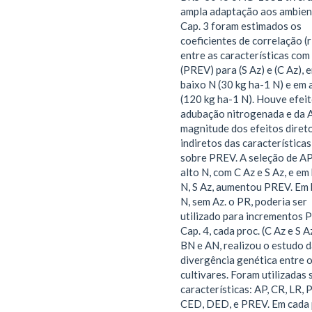
ampla adaptação aos ambien
Cap. 3 foram estimados os
coeficientes de correlação (r
entre as características com
(PREV) para (S Az) e (C Az), 
baixo N (30 kg ha-1 N) e em 
(120 kg ha-1 N). Houve efeit
adubação nitrogenada e da A
magnitude dos efeitos diret
indiretos das características
sobre PREV. A seleção de A
alto N, com C Az e S Az, e em
N, S Az, aumentou PREV. Em 
N, sem Az. o PR, poderia ser
utilizado para incrementos 
Cap. 4, cada proc. (C Az e S A
BN e AN, realizou o estudo 
divergência genética entre 
cultivares. Foram utilizadas 
características: AP, CR, LR, 
CED, DED, e PREV. Em cada 