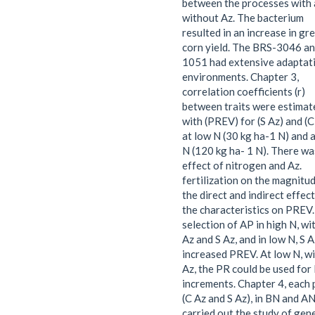
between the processes with
without Az. The bacterium
resulted in an increase in gr
corn yield. The BRS-3046 a
1051 had extensive adaptat
environments. Chapter 3,
correlation coefficients (r)
between traits were estimat
with (PREV) for (S Az) and (C
at low N (30 kg ha-1 N) and a
N (120 kg ha- 1 N). There wa
effect of nitrogen and Az.
fertilization on the magnitu
the direct and indirect effect
the characteristics on PREV
selection of AP in high N, wi
Az and S Az, and in low N, S A
increased PREV. At low N, w
Az, the PR could be used fo
increments. Chapter 4, each 
(C Az and S Az), in BN and AN
carried out the study of gen