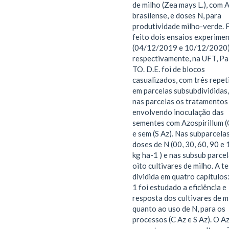
de milho (Zea mays L.), com A
brasilense, e doses N, para
produtividade milho-verde. 
feito dois ensaios experimen
(04/12/2019 e 10/12/2020
respectivamente, na UFT, Pa
TO. D.E. foi de blocos
casualizados, com três repet
em parcelas subsubdivididas
nas parcelas os tratamentos
envolvendo inoculação das
sementes com Azospirillum (
e sem (S Az). Nas subparcela
doses de N (00, 30, 60, 90 e
kg ha-1 ) e nas subsub parce
oito cultivares de milho. A te
dividida em quatro capítulos
1 foi estudado a eficiência e
resposta dos cultivares de m
quanto ao uso de N, para os
processos (C Az e S Az). O Az