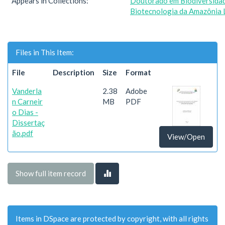
Appears in Collections:
Doutorado em Biodiversida
Biotecnologia da Amazônia 
Files in This Item:
File
Description
Size
Format
Vanderla
2.38
Adobe
n Carneir
MB
PDF
o Dias -
Dissertaç
ão.pdf
View/Open
Show full item record
Items in DSpace are protected by copyright, with all rights