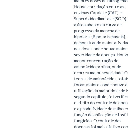
maiores doses de nitrogênio
Houve correlação entre as
enzimas Catalase (CAT) e
Superóxido dimutase (SOD),
a área abaixo da curva de
progresso da mancha de
bipolaris (Bipolaris maydis),
demonstrando maior ativida
nas doses onde houve maior
severidade da doença. Houv
menor concentração do
aminoácido prolina, onde
ocorreu maior severidade. O
teores de aminoácidos totai
foram maiores onde houve a
utilização da maior dose de 
segundo capítulo, foi verifi
o efeito do controle de doe
e a produtividade do milho 
função da aplicação de fosfi
fungicida. O controle das
doenças foi mais efetivo co