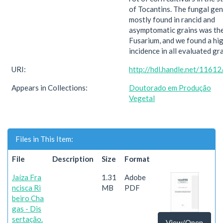
of Tocantins. The fungal ge
mostly found in rancid and
asymptomatic grains was th
Fusarium, and we found a hi
incidence in all evaluated gra
URI:
http://hdl.handle.net/1161
Appears in Collections:
Doutorado em Produção
Vegetal
Files in This Item:
File
Description
Size
Format
Jaíza Fra
1.31
Adobe
ncisca Ri
MB
PDF
beiro Cha
gas - Dis
sertação.
View/Open