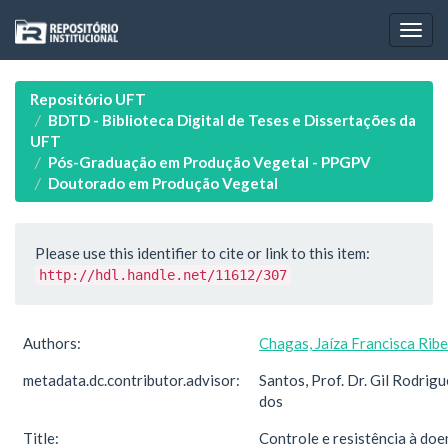
Skip
navigation
Repositório UFT
BDTD - Biblioteca Digital de Teses e Dissertações da
UFT
Pós-Graduação em Produção Vegetal - PPGPV
Doutorado em Produção Vegetal
Please use this identifier to cite or link to this item:
http://hdl.handle.net/11612/307
Authors:
Chagas, Jaíza Francisca Ribe
metadata.dc.contributor.advisor:
Santos, Prof. Dr. Gil Rodrigu
dos
Title:
Controle e resistência à doe