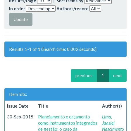
Results/Page
|
Sort items by
In order
Authors/record
Results 1-1 of 1 (Search time: 0.002 seconds).
previous
1
next
Item hits:
Issue Date
Title
Author(s)
30-Sep-2015
Planejamento e orçamento
Lima,
como instrumentos integrados
Jaasiel
de gestão: o caso da
Nascimento