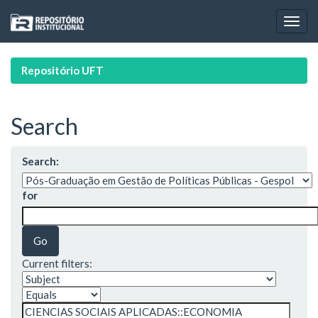
Skip
navigation
Repositório UFT
Search
Search:
for
Current filters: