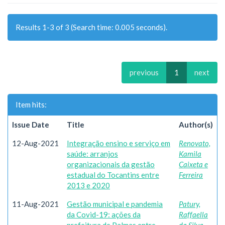
Results 1-3 of 3 (Search time: 0.005 seconds).
previous
1
next
Item hits:
Issue Date
Title
Author(s)
12-Aug-2021
Integração ensino e serviço em
Renovato,
saúde: arranjos
Kamila
organizacionais da gestão
Caixeta e
estadual do Tocantins entre
Ferreira
2013 e 2020
11-Aug-2021
Gestão municipal e pandemia
Patury,
da Covid-19: ações da
Raffaella