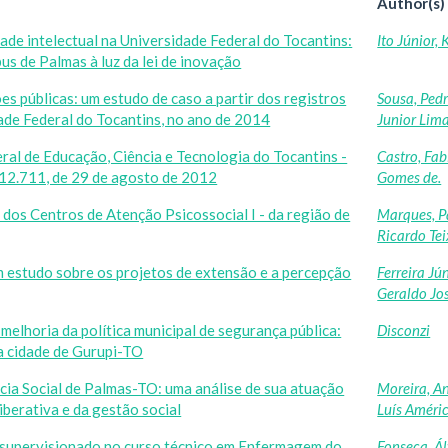
Author(s)
ade intelectual na Universidade Federal do Tocantins:
Ito Júnior, 
us de Palmas à luz da lei de inovação
 públicas: um estudo de caso a partir dos registros
Sousa, Ped
ade Federal do Tocantins, no ano de 2014
Junior Lim
eral de Educação, Ciência e Tecnologia do Tocantins -
Castro, Fab
 12.711, de 29 de agosto de 2012
Gomes de.
 dos Centros de Atenção Psicossocial I - da região de
Marques, P
Ricardo Tei
m estudo sobre os projetos de extensão e a percepção
Ferreira Jún
Geraldo Jo
 melhoria da política municipal de segurança pública:
Disconzi
na cidade de Gurupi-TO
cia Social de Palmas-TO: uma análise de sua atuação
Moreira, A
iberativa e da gestão social
Luís Améri
 supervisionado no curso técnico em Enfermagem do
Fonseca, Á