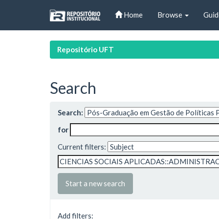
Skip
Home
Browse
Guid
navigation
Repositório UFT
Search
Search:
for
Current filters:
Start a new search
Add filters: