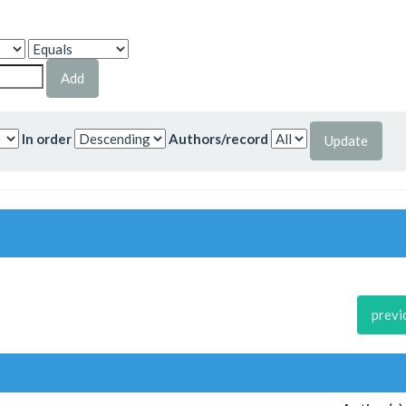
In order
Authors/record
previ