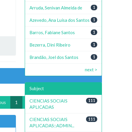
Arruda, Senivan Almeida de
1
Azevedo, Ana Luísa dos Santos
1
Barros, Fabiane Santos
1
Bezerra, Dini Ribeiro
1
Brandão, Joel dos Santos
1
next >
Subject
CIENCIAS SOCIAIS
111
ous
1
2
3
4
...
12
next
APLICADAS
CIENCIAS SOCIAIS
111
APLICADAS::ADMIN...