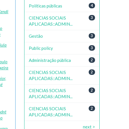
Políticas públicas
4
Kendi
CIENCIAS SOCIAIS
3
APLICADAS::ADMIN...
ro
a
Gestão
3
íula
Public policy
3
Administração pública
2
aulo
xeira
CIENCIAS SOCIAIS
2
APLICADAS::ADMIN...
ior,
sé
CIENCIAS SOCIAIS
2
APLICADAS::ADMIN...
CIENCIAS SOCIAIS
2
ndré
APLICADAS::ADMIN...
co
next >
lvaro