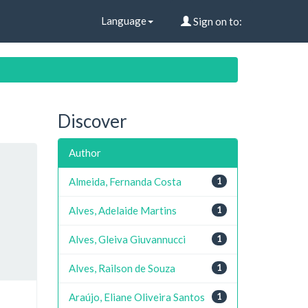
Language
Sign on to:
Discover
Author
Almeida, Fernanda Costa
1
Alves, Adelaide Martins
1
Alves, Gleiva Giuvannucci
1
Alves, Railson de Souza
1
Araújo, Eliane Oliveira Santos
1