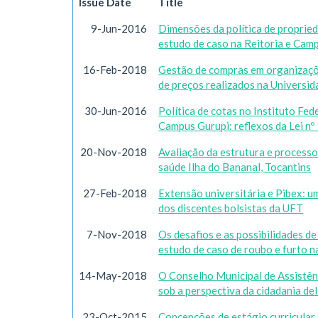
Issue Date
Title
9-Jun-2016
Dimensões da política de propried
estudo de caso na Reitoria e Camp
16-Feb-2018
Gestão de compras em organizações
de preços realizados na Universid
30-Jun-2016
Política de cotas no Instituto Fed
Campus Gurupi: reflexos da Lei nº
20-Nov-2018
Avaliação da estrutura e processo
saúde Ilha do Bananal, Tocantins
27-Feb-2018
Extensão universitária e Pibex: u
dos discentes bolsistas da UFT
7-Nov-2018
Os desafios e as possibilidades de
estudo de caso de roubo e furto 
14-May-2018
O Conselho Municipal de Assistên
sob a perspectiva da cidadania del
23-Oct-2015
Concepções de estágio curricular