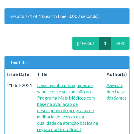
Results 1-1 of 1 (Search time: 0.002 seconds).
previous
1
next
Item hits:
Issue Date
Title
Author(s)
21-Jul-2021
Desempenho das equipes de
Azevedo,
saúde com e sem adesão ao
Ana Luísa
Programa Mais Médicos com
dos Santos
base na avaliação de
desempenho do programa de
melhoria do acesso e da
qualidade da atenção básica na
região norte do Brasil