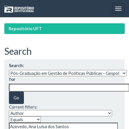
Skip
navigation
Repositório UFT
Search
Search:
for
Current filters: