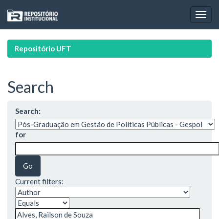
Skip
navigation
Repositório UFT
Search
Search:
for
Current filters: