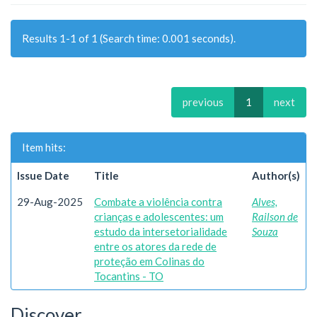
Results 1-1 of 1 (Search time: 0.001 seconds).
previous
1
next
Item hits:
Issue Date
Title
Author(s)
29-Aug-2025
Combate a violência contra
Alves,
crianças e adolescentes: um
Railson de
estudo da intersetorialidade
Souza
entre os atores da rede de
proteção em Colinas do
Tocantins - TO
Discover