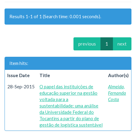
Results 1-1 of 1 (Search time: 0.001 seconds).
previous
1
next
Item hits:
Issue Date
Title
Author(s)
28-Sep-2015
O papel das instituições de
Almeida,
educação superior na gestão
Fernanda
voltada para a
Costa
sustentabilidade: uma análise
da Universidade Federal do
Tocantins a partir do plano de
gestão de logística sustentável