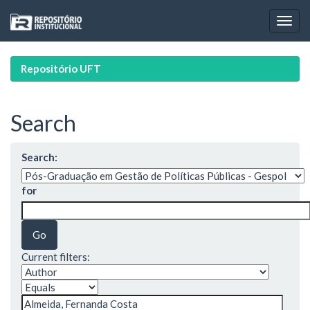
Skip
navigation
Repositório UFT
Search
Search:
for
Current filters: