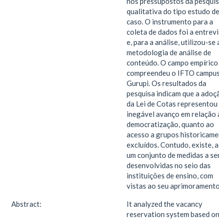
nos pressupostos da pesqui
qualitativa do tipo estudo d
caso. O instrumento para a
coleta de dados foi a entrev
e, para a análise, utilizou-se 
metodologia de análise de
conteúdo. O campo empírico
compreendeu o IFTO campu
Gurupi. Os resultados da
pesquisa indicam que a adoç
da Lei de Cotas representou
inegável avanço em relação 
democratização, quanto ao
acesso a grupos historicame
excluídos. Contudo, existe, a
um conjunto de medidas a s
desenvolvidas no seio das
instituições de ensino, com
vistas ao seu aprimoramento
Abstract:
It analyzed the vacancy
reservation system based o