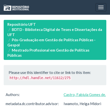
Skip
navigation
Repositório UFT
BDTD - Biblioteca Digital de Teses e Dissertações da
UFT
Pós-Graduação em Gestão de Políticas Públicas -
Gespol
Mestrado Profissional em Gestão de Políticas
Públicas
Please use this identifier to cite or link to this item:
http://hdl.handle.net/11612/275
Authors:
Castro, Fabíula Gomes de.
metadata.dc.contributor.advisor:
Iwamoto, Helga Midori