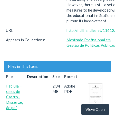
However, there is still a set 
measures to be developed wi
the educational institutions 
pursue its improvement.
URI:
http://hdl.handle.net/1161
Appears in Collections:
Mestrado Profissional em
Gestão de Políticas Públicas
Files in This Item:
File
Description
Size
Format
Fabiula F
2.84
Adobe
omes de
MB
PDF
Castro -
Dissertaç
ão.pdf
View/Open