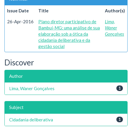
Issue Date
Title
Author(s)
26-Apr-2016
Plano diretor participativo de
Lima,
Bambuí-MG: uma análise de sua
Waner
elaboração sob a ótica da
Gonçalves
cidadania deliberativa e da
gestão social
Discover
Author
Lima, Waner Gonçalves
1
Subject
Cidadania deliberativa
1