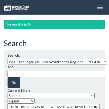
Skip
navigation
Repositório UFT
Search
Search:
for
Current filters: