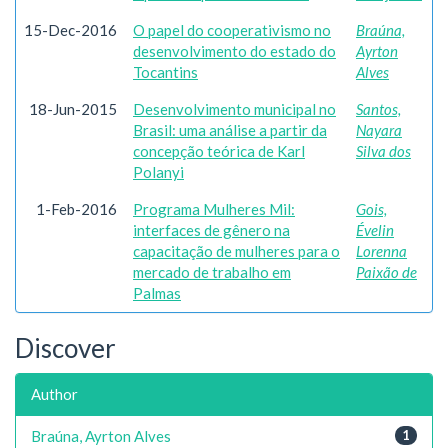
15-Dec-2016
O papel do cooperativismo no
Braúna,
desenvolvimento do estado do
Ayrton
Tocantins
Alves
18-Jun-2015
Desenvolvimento municipal no
Santos,
Brasil: uma análise a partir da
Nayara
concepção teórica de Karl
Silva dos
Polanyi
1-Feb-2016
Programa Mulheres Mil:
Gois,
interfaces de gênero na
Évelin
capacitação de mulheres para o
Lorenna
mercado de trabalho em
Paixão de
Palmas
Discover
Author
Braúna, Ayrton Alves
1