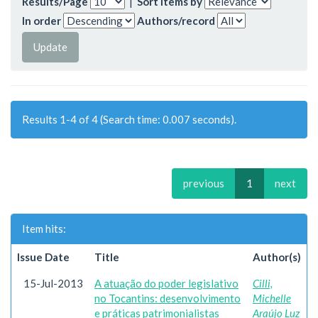
Results/Page
|
Sort items by
In order
Authors/record
Results 1-4 of 4 (Search time: 0.007 seconds).
previous
1
next
Item hits:
Issue Date
Title
Author(s)
15-Jul-2013
A atuação do poder legislativo
Cilli,
no Tocantins: desenvolvimento
Michelle
e práticas patrimonialistas
Araújo Luz