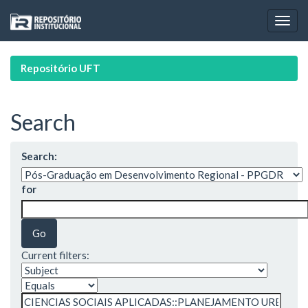
Skip
navigation
Repositório UFT
Search
Search:
for
Current filters: