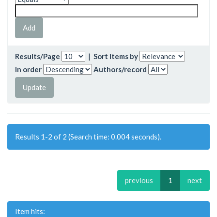
Results/Page
|
Sort items by
In order
Authors/record
Results 1-2 of 2 (Search time: 0.004 seconds).
previous
1
next
Item hits: