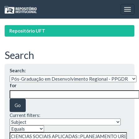
Skip
navigation
Repositório UFT
Search
Search:
for
Current filters: