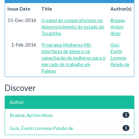
Issue Date
Title
Author(s)
15-Dec-2016
O papel do cooperativismo no
Braúna,
desenvolvimento do estado do
Ayrton
Tocantins
Alves
1-Feb-2016
Programa Mulheres Mil:
Gois,
interfaces de gênero na
Évelin
capacitação de mulheres para o
Lorenna
mercado de trabalho em
Paixão de
Palmas
Discover
Author
Braúna, Ayrton Alves
1
Gois, Évelin Lorenna Paixão de
1