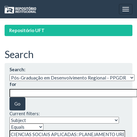
Skip
navigation
Repositório UFT
Search
Search:
for
Current filters: