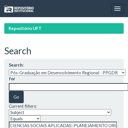
Skip
navigation
Repositório UFT
Search
Search:
for
Current filters: