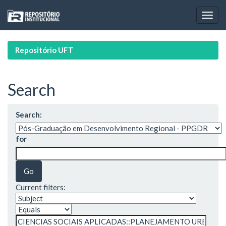
Skip
navigation
Repositório UFT
Search
Search:
for
Current filters: