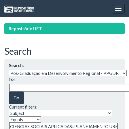
Skip
navigation
Repositório UFT
Search
Search:
for
Current filters: