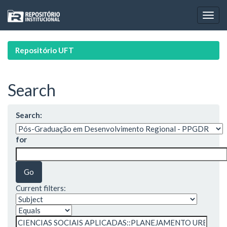
Skip
navigation
Repositório UFT
Search
Search:
for
Current filters: